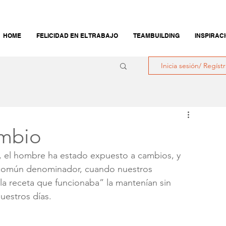
HOME
FELICIDAD EN EL TRABAJO
TEAMBUILDING
INSPIRAC
Inicia sesión/ Regíst
ambio
, el hombre ha estado expuesto a cambios, y 
n común denominador, cuando nuestros 
a receta que funcionaba” la mantenían sin 
uestros días.