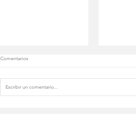
Comentarios
Escribir un comentario...
Reuniones a
5 PASOS ESENCIALES PARA
RESOLVER UN CONFLICTO
EN EL TRABAJO.